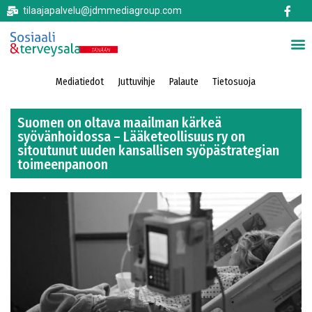
tilaajapalvelu@jdmmediagroup.com
Mediatiedot
Juttuvihje
Palaute
Tietosuoja
Suomen on oltava maailman kärkeä
syövänhoidossa – Lääketeollisuus ry on
sitoutunut uuden kansallisen syöpästrategian
toimeenpanoon