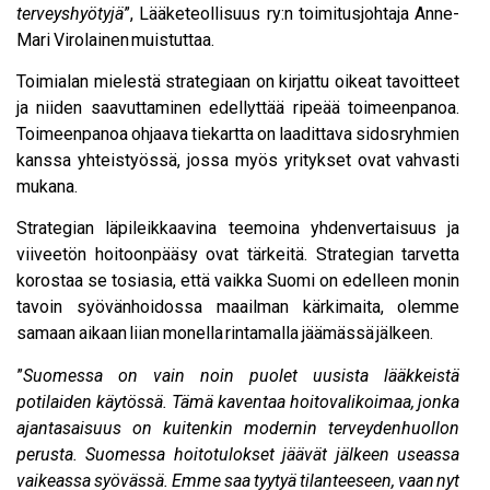
terveyshyötyjä
”, Lääketeollisuus ry:n toimitusjohtaja Anne-
Mari Virolainen muistuttaa.
Toimialan mielestä strategiaan on kirjattu oikeat tavoitteet
ja niiden saavuttaminen edellyttää ripeää toimeenpanoa.
Toimeenpanoa ohjaava tiekartta on laadittava sidosryhmien
kanssa yhteistyössä, jossa myös yritykset ovat vahvasti
mukana.
Strategian läpileikkaavina teemoina yhdenvertaisuus ja
viiveetön hoitoonpääsy ovat tärkeitä. Strategian tarvetta
korostaa se tosiasia, että vaikka Suomi on edelleen monin
tavoin syövänhoidossa maailman kärkimaita, olemme
samaan aikaan liian monella rintamalla jäämässä jälkeen.
”
Suomessa on vain noin puolet uusista lääkkeistä
potilaiden käytössä. Tämä kaventaa hoitovalikoimaa, jonka
ajantasaisuus on kuitenkin modernin terveydenhuollon
perusta. Suomessa hoitotulokset jäävät jälkeen useassa
vaikeassa syövässä. Emme saa tyytyä tilanteeseen, vaan nyt