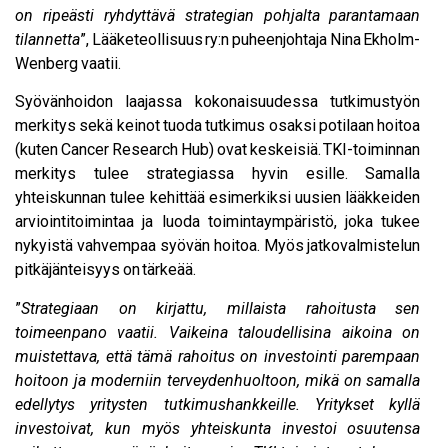
on ripeästi ryhdyttävä strategian pohjalta parantamaan
tilannetta
”, Lääketeollisuus ry:n puheenjohtaja Nina Ekholm-
Wenberg vaatii.
Syövänhoidon laajassa kokonaisuudessa tutkimustyön
merkitys sekä keinot tuoda tutkimus osaksi potilaan hoitoa
(kuten Cancer Research Hub) ovat keskeisiä. TKI-toiminnan
merkitys tulee strategiassa hyvin esille. Samalla
yhteiskunnan tulee kehittää esimerkiksi uusien lääkkeiden
arviointitoimintaa ja luoda toimintaympäristö, joka tukee
nykyistä vahvempaa syövän hoitoa. Myös jatkovalmistelun
pitkäjänteisyys on tärkeää.
”
Strategiaan on kirjattu, millaista rahoitusta sen
toimeenpano vaatii. Vaikeina taloudellisina aikoina on
muistettava, että tämä rahoitus on investointi parempaan
hoitoon ja moderniin terveydenhuoltoon, mikä on samalla
edellytys yritysten tutkimushankkeille. Yritykset kyllä
investoivat, kun myös yhteiskunta investoi osuutensa