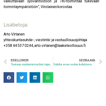
vaikuttavaan syövänhoitoon ja TKI-toimintaa tukevaan
toimintaympäristöön
”, Virolainen korostaa.
Lisätietoja:
Arto Virtanen
yhteiskuntasuhde-, viestintä- ja vastuullisuusjohtaja
+358 44 537 0244, arto.virtanen@laaketeollisuus.fi
EDELLINEN
SEURAAVA
Tuetaan mielenterveyden toipumisrauhaa
Validia avaa uuden kehitysvammaisille suunnatun asumispalveluyksikön Vihtiin