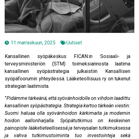
11 marraskuun, 2025
Uutiset
Kansallinen syöpäkeskus FICAN:in Sosiaali- ja
terveysministeriön (STM) toimeksiannosta laatima
kansallinen syöpästrategia julkaistiin Kansallisen
syöpäfoorumin yhteydessä. Lääketeollisuus ry on tukenut
strategian laatimista.
”
Pidämme tärkeänä, että syövänhoidolle on vihdoin laadittu
kansallinen syöpästrategia. Strategia kertoo tärkeän viestin:
Suomi haluaa olla syövänhoidon kärkimaita ja modernin
hoidon aallonharjalla. Syöpätutkimus on keskeinen
painopiste lääketieteellisessä ja terveysalan tutkimuksessa
ja vahva tutkimustoiminta tuo investointeja sekä