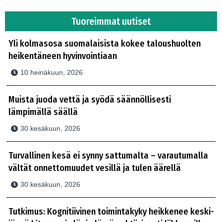
Tuoreimmat uutiset
Yli kolmasosa suomalaisista kokee taloushuolten
heikentäneen hyvinvointiaan
10 heinäkuun, 2026
Muista juoda vettä ja syödä säännöllisesti
lämpimällä säällä
30 kesäkuun, 2026
Turvallinen kesä ei synny sattumalta – varautumalla
vältät onnettomuudet vesillä ja tulen äärellä
30 kesäkuun, 2026
Tutkimus: Kognitiivinen toimintakyky heikkenee keski-